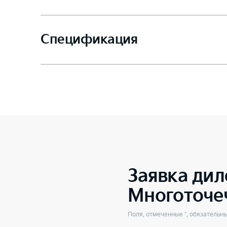
Спецификация
Заявка дил
Многоточе
Поля, отмеченные *, обязательн