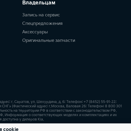
Владельцам
Запись на сервис
Спецпредложения
Аксессуары
Оригинальные запчасти
: г. Саратов, ул. Шехурдина, д. 6; Телефон: +7 (8452) 55-91-22;
СНГ» (Фактический адрес: г.Москва, Валовая 26; Телефон: 8 800 301
ьность на территории РФ в соответствии с законодательством РФ.
Ф. Информация о соответствующих моделях и комплектациях и их
 доступна у дилеров Kia.
я cookie
х
Карта сайта