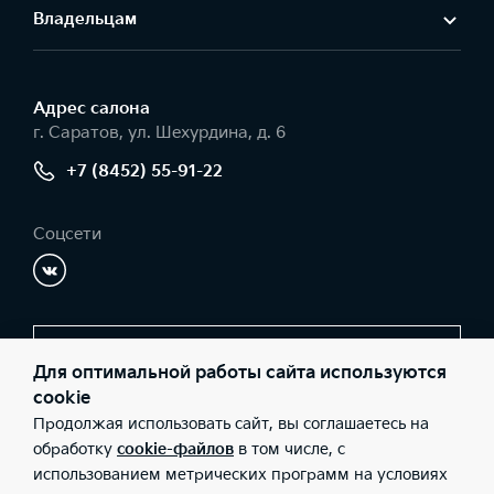
Владельцам
Адрес салонa
г. Саратов, ул. Шехурдина, д. 6
+7 (8452) 55-91-22
Соцсети
Заказать звонок
Для оптимальной работы сайта используются
cookie
Продолжая использовать сайт, вы соглашаетесь на
© 2026 Юридические лица ООО «АвтоФорум» (Фактический
обработку
cookie-файлов
в том числе, с
адрес: г. Саратов, ул. Шехурдина, д. 6; Телефон: +7 (8452) 55-91-
использованием метрических программ на условиях
22; ИНН: 6452093700; ОГРН: 1046405032519), ООО «Киа Россия
и СНГ» (Фактический адрес: г.Москва, Валовая 26; Телефон: 8