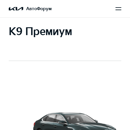
АвтоФорум
K9 Премиум