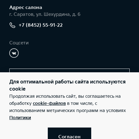
Адрес салонa
г. Саратов, ул. Шехурдина, д. 6
+7 (8452) 55-91-22
Соцсети
Заказать звонок
Для оптимальной работы сайта используются
cookie
Продолжая использовать сайт, вы соглашаетесь на
© 2026 Юридические лица ООО «АвтоФорум» (Фактический
обработку
cookie-файлов
в том числе, с
адрес: г. Саратов, ул. Шехурдина, д. 6; Телефон: +7 (8452) 55-91-
использованием метрических программ на условиях
22; ИНН: 6452093700; ОГРН: 1046405032519), ООО «Киа Россия
и СНГ» (Фактический адрес: г.Москва, Валовая 26; Телефон: 8
Политики
800 301 08 80; ИНН: 7728674093; ОГРН: 5087746291760) ведут
деятельность на территории РФ в соответствии с
законодательством РФ. Реализуемые товары доступны к
получению на территории РФ. Информация о соответствующих
Согласен