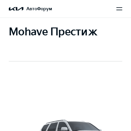
АвтоФорум
Mohave Престиж