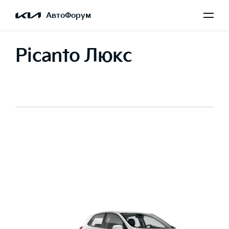
АвтоФорум
Picanto Люкс