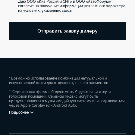
Даю ООО «Киа Россия и СНГ» и ООО «АвтоФорум»
согласие на получение информации рекламного характера
на условиях,
указанных здесь
.
Отправить заявку дилеру
* Возможно использование комбинации натуральной и
искусственной кожи для отделки отдельных элементов
** Сервисы платформы Яндекс.Авто: Яндекс.Навигатор и
голосовой помощник. Сервисы Яндекс могут быть
предустановлены в мультимедийную систему или подключаться
через Apple Carplay или Android Auto.
Подробнее