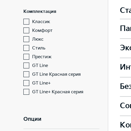
Ст
Комплектация
Классик
Па
Комфорт
Люкс
Эк
Подо
Стиль
Престиж
GT Line
Ин
Легк
GT Line Красная серия
Элек
GT Line+
—
Бе
Сиде
GT Line+ Красная серия
Легк
Боко
Со
Коле
—
—
Сиде
Опции
Ко
Пред
Внеш
—