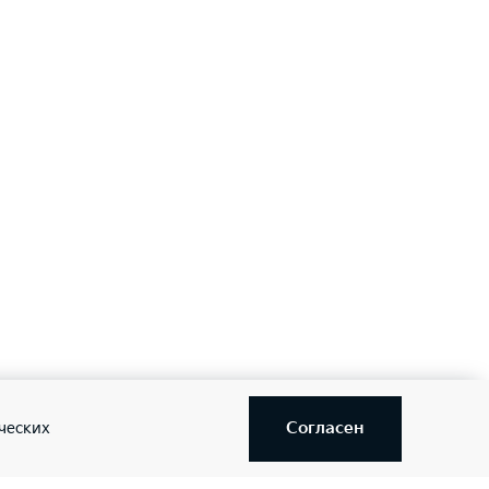
ского удержания (Auto Hold)
Согласен
ческих