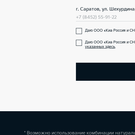
г. Саратов, ул. Шехурдина,
+7 (8452) 55-91-22
Даю ООО «Киа Россия и СН
Даю ООО «Киа Россия и СН
указанных здесь
.
* Возможно использование комбинации натураль