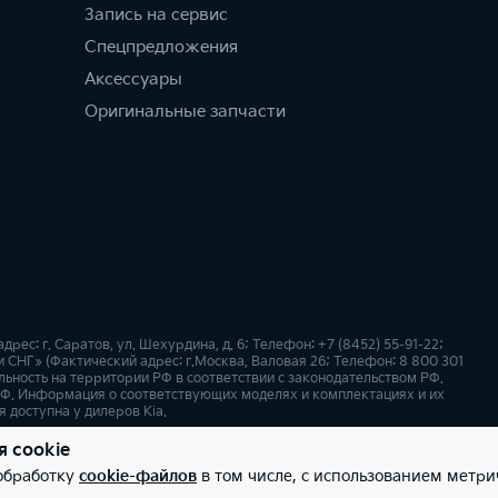
Запись на сервис
Спецпредложения
Аксессуары
Оригинальные запчасти
: г. Саратов, ул. Шехурдина, д. 6; Телефон: +7 (8452) 55-91-22;
СНГ» (Фактический адрес: г.Москва, Валовая 26; Телефон: 8 800 301
ьность на территории РФ в соответствии с законодательством РФ.
Ф. Информация о соответствующих моделях и комплектациях и их
 доступна у дилеров Kia.
я cookie
х
Карта сайта
 обработку
cookie-файлов
в том числе, с использованием метри