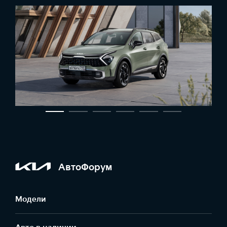
АвтоФорум
Модели